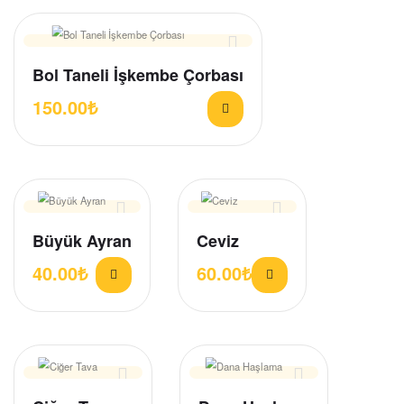
Bol Taneli İşkembe Çorbası
150.00
₺
Büyük Ayran
Ceviz
40.00
₺
60.00
₺