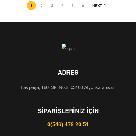
1
2
3
4
5
6
NEXT
ADRES
Fakıpaşa, 186. Sk. No:2, 03100 Afyonkarahisar
SIPARIŞLERINIZ İÇIN
0(546) 479 20 51