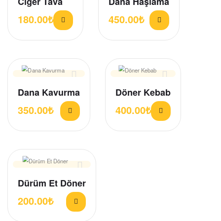
Ciğer Tava
Dana Haşlama
180.00
₺
450.00
₺
Dana Kavurma
Döner Kebab
350.00
₺
400.00
₺
Dürüm Et Döner
200.00
₺