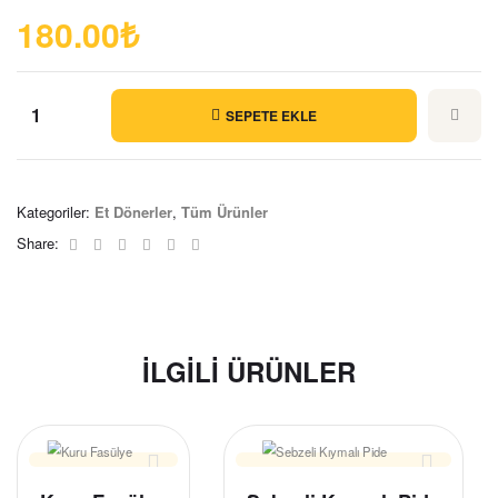
180.00
₺
SEPETE EKLE
Kategoriler:
Et Dönerler
,
Tüm Ürünler
Facebook
Twitter
Linkedin
Google+
Pinterest
Email
Share:
İLGILI ÜRÜNLER