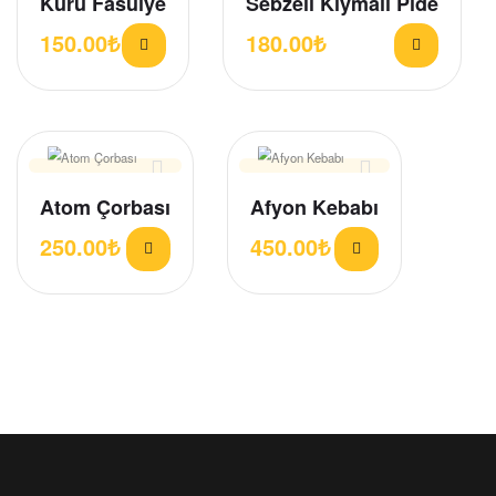
Kuru Fasülye
Sebzeli Kıymalı Pide
150.00
₺
180.00
₺
Atom Çorbası
Afyon Kebabı
250.00
₺
450.00
₺