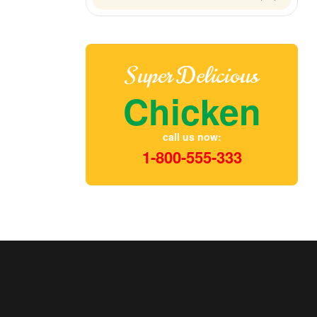
Super Delicious
Chicken
call us now:
1-800-555-333