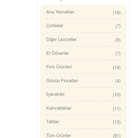
Ana Yemekler
(16)
Çorbalar
(7)
Diğer Lezzetler
(0)
Et Dönerler
(7)
Fırın Ürünleri
(14)
Günün Fırsatları
(4)
İçecekler
(10)
Kahvaltılıklar
(11)
Tatlılar
(13)
Tüm Ürünler
(81)