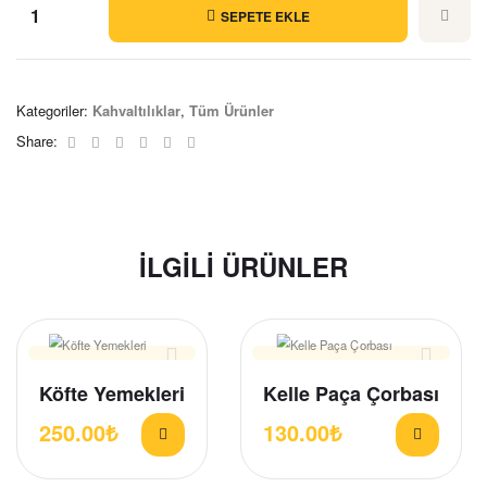
SEPETE EKLE
Kategoriler:
Kahvaltılıklar
,
Tüm Ürünler
Facebook
Twitter
Linkedin
Google+
Pinterest
Email
Share:
İLGILI ÜRÜNLER
Köfte Yemekleri
Kelle Paça Çorbası
250.00
₺
130.00
₺